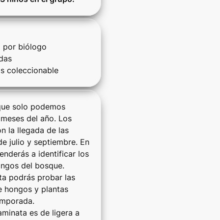
 por biólogo

as 

s coleccionable
que solo podemos 
 meses del año. Los 
 la llegada de las 
de julio y septiembre. En 
nderás a identificar los 
ongos del bosque. 

ta podrás probar las 
e hongos y plantas 
emporada.

aminata es de ligera a 