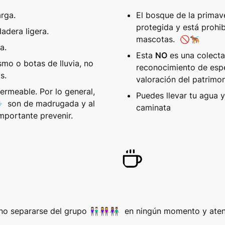
rga. 
El bosque de la primave
protegida y está prohib
adera ligera.
mascotas.  🚫🐕‍🦺
a. 
Esta 
NO
 es una colecta
mo o botas de lluvia, no 
reconocimiento de espe
s.
valoración del patrimon
rmeable. Por lo general, 
Puedes llevar tu agua y 
⛈️  son de madrugada y al 
caminata
importante prevenir.
o separarse del grupo 👫🏻👭👫🏽  en ningún momento y atend