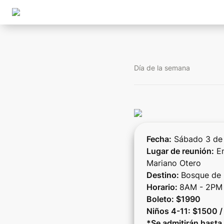
Día de la semana
Fecha:
Lugar de reunión:
 E
Destino: 
Horario: 
Boleto: $1990

Niños 4-11: $1500 /
*Se admitirán hasta 