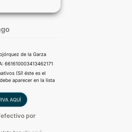
ago
Bojórquez de la Garza
: 661610003413462171
ivos (Sí! éste es el 
ebe aparecer en la lista 
RVA AQUÍ
efectivo por 