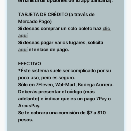
en la lista de opciones de tu app bancaria).

TARJETA DE CRÉDITO (a través de 
Si deseas comprar 
un solo boleto
 haz 
clic 
aquí
Si deseas pagar 
varios lugares
, solicita 
aquí
 el enlace de pago.

EFECTIVO

*Éste sistema suele ser complicado por su 
Sólo en 
7Eleven
, 
Wal-Mart
, 
Bodega Aurrera
. 

Deberás presentar el código (más 
adelante) e indicar que es un pago
 7Pay 
o 
ArcusPay
. 

Se te cobrara una comisión de $7 a $10 
pesos.
