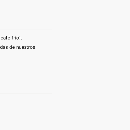
afé frío). 
idas de nuestros 