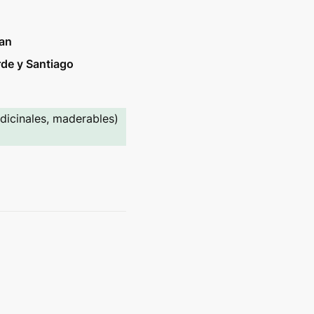
ban
rde y Santiago
dicinales, maderables) 