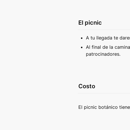
El picnic
A tu llegada te dare
Al final de la camin
patrocinadores. 
Costo
El picnic botánico tie