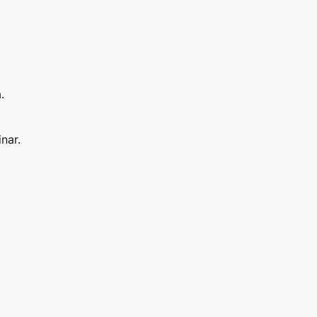
.
nar.