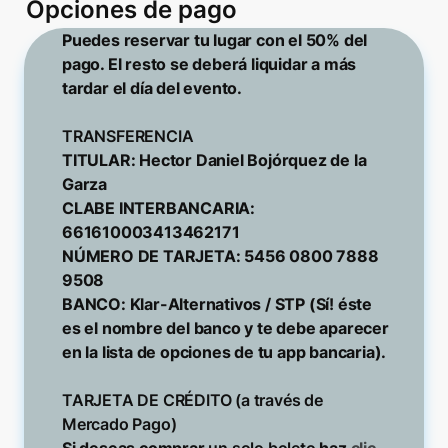
Opciones de pago
Puedes reservar tu lugar con el 50% del 
pago. El resto se deberá liquidar a más 
tardar el día del evento.

TITULAR: Hector Daniel Bojórquez de la 
Garza

CLABE INTERBANCARIA: 
661610003413462171

NÚMERO DE TARJETA: 5456 0800 7888 
9508

BANCO: Klar-Alternativos / STP (Sí! éste 
es el nombre del banco y te debe aparecer 
en la lista de opciones de tu app bancaria).

TARJETA DE CRÉDITO (a través de 
Si deseas comprar 
un solo boleto
 haz 
clic 