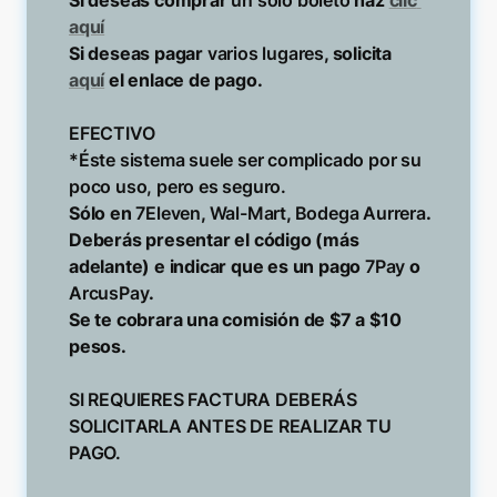
aquí
Si deseas pagar 
varios lugares
, solicita 
aquí
 el enlace de pago.

EFECTIVO

*Éste sistema suele ser complicado por su 
Sólo en 
7Eleven
, 
Wal-Mart
, 
Bodega Aurrera
. 

Deberás presentar el código (más 
adelante) e indicar que es un pago
 7Pay 
o 
ArcusPay
. 

Se te cobrara una comisión de $7 a $10 
pesos.

SI REQUIERES FACTURA DEBERÁS 
SOLICITARLA ANTES DE REALIZAR TU 
PAGO.
